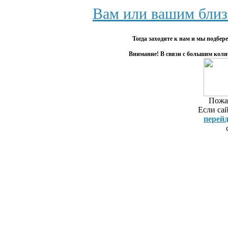
предприятия
резюме. З
Вам или вашим близ
Московском 
обучение с 
Тогда заходите к нам и мы подбе
английского
Внимание! В связи с большим коли
языка, реп
(Казань) р
репетитор Р
Казани. Бол
Пожал
Болгария - 
Если сай
питерских 
перей
резюме каза
Работа вак
вакансий и 
репетитор
работе в Са
Репетитор 
через интер
Логопед в Ка